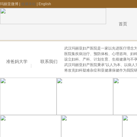
玛丽亚微博 |
收藏本站
| English
首页
武汉玛丽亚妇产医院是一家以先进医疗理念
医院集疾病治疗、预防体检、心理咨询、妇
设立妇科、产科、计划生育、生殖健康与不孕
准爸妈大学
联系我们
武汉玛丽亚妇产医院秉承“以人为本、以病人
将攻克妇科疑难杂症和亚健康保健作为我院