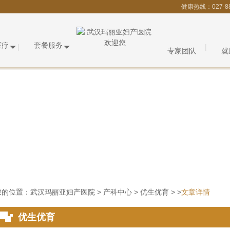
健康热线：027-8
医疗
套餐服务
专家团队
就
您的位置：
武汉玛丽亚妇产医院
>
产科中心
>
优生优育
> >
文章详情
优生优育