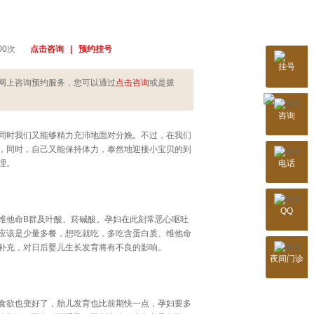
      
点击咨询   |   预约挂号
挂号
武汉玛丽亚妇产医
网上咨询预约服务，您可以通过
点击咨询
或是拨
公告：网络预约可享
咨询
您的姓名：
同时我们又能够精力充沛地面对分娩。不过，在我们
，同时，自己又能保持体力，泰然地迎接小宝贝的到
您的电话：
电话
理。
就诊科室：
QQ
维他命B群及叶酸、菸碱酸。孕妇在此刻常恶心呕吐
病情简述：
应该是少量多餐，想吃就吃，多吃含蛋白质、维他命
* 信息已
补充，对日后婴儿生长发育将有不良的影响。
夜间门诊
食欲也变好了，胎儿发育也比前期快一点，孕妇要多