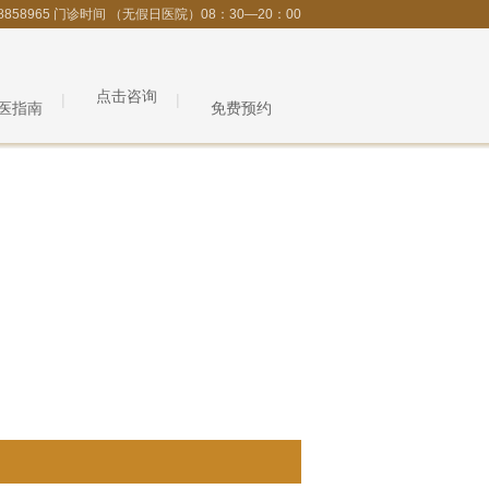
8858965 门诊时间 （无假日医院）08：30—20：00
点击咨询
医指南
免费预约