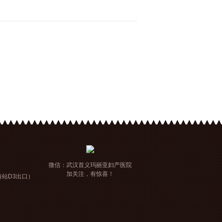
微信：
武汉首义玛丽亚妇产医院
加关注，有惊喜！
路站D3出口）