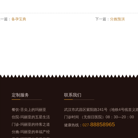
上一篇：
备孕宝典
下一篇：
分娩预演
定制
服务
联系
我们
餐饮-舌尖上的玛丽亚
武汉市武昌区紫阳路241号（地铁4号线首义
住院-玛丽亚的五星生活
门诊时间 （无假日医院）08：30—20：00
88858965
门诊-玛丽亚的待客之道
健康热线：
027-
分娩-玛丽亚的幸福产经