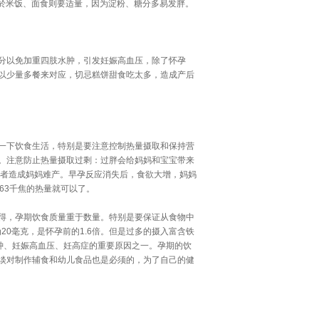
至於米饭、面食则要适量，因为淀粉、糖分多易发胖。
分以免加重四肢水肿，引发妊娠高血压，除了怀孕
以少量多餐来对应，切忌糕饼甜食吃太多，造成产后
一下饮食生活，特别是要注意控制热量摄取和保持营
。注意防止热量摄取过剩：过胖会给妈妈和宝宝带来
或者造成妈妈难产。早孕反应消失后，食欲大增，妈妈
63千焦的热量就可以了。
得，孕期饮食质量重于数量。特别是要保证从食物中
20毫克，是怀孕前的1.6倍。但是过多的摄入富含铁
肿、妊娠高血压、妊高症的重要原因之一。孕期的饮
淡对制作辅食和幼儿食品也是必须的，为了自己的健