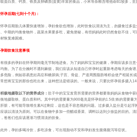
摄取蛋白质、钙质、铁质及卵磷质(蛋黄)丰富的食品，小米等杂粮含维他命B1较多，
怀孕后期(七到十个月)：
怀孕后期胎儿体重快速增加，孕妇食欲也增加，此时饮食以清淡为主，勿摄食过多盐
早、中期的均衡食物外，蔬菜水果要多吃，避免便秘，有些妈妈此时仍然食欲不佳，可
身材恢复难困难。
孕期饮食注意事项
有很多的孕妇在怀孕期间毫无节制地进食。为了妈妈和宝宝的健康，孕期应该多注意
养均衡。为了在分娩时不遇到麻烦，我们应该从知道自己怀孕时起重新考虑每天的食谱
许多危险，例如容易患妊高症和糖尿病;子宫、骨盆、产道周围脂肪堆积会使产程延长
常常想将宝宝的那份也吃出来，这种想法是错误的。一般来说，只要比怀孕前多摄入14
积极地摄取以下的营养成分：
肚子中的宝宝发育所需要的营养都要靠妈妈从食物中获
衡地摄取铁、蛋白质和钙。其中钙的需要量为900毫克是怀孕前的1.5倍;铁的需要量为
的肝脏，有可能导致维生素A过剩症，这也是不容忽视的问题。过多摄入盐分是引起浮
食应该以清淡为原则。可以在食物中多加一些醋或香菜、调料以达到少放盐的目的。清
康，爸爸们也应该逐渐习惯清淡的饮食。
此外，孕妇多喝冷饮，多吃凉食，可出现胎动不安和孕妇发生腹痛腹泻等症状。