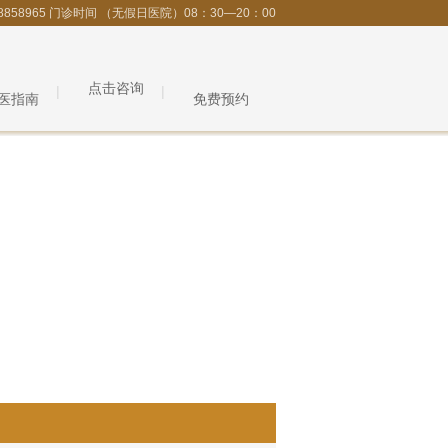
8858965 门诊时间 （无假日医院）08：30—20：00
点击咨询
医指南
免费预约