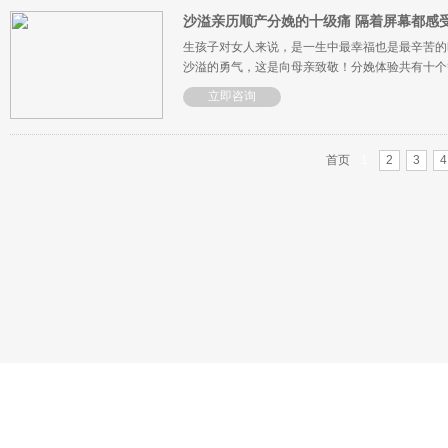
沙溢亲历顺产分娩的十级痛 隔着屏幕都感
生孩子对女人来说，是一生中最幸福也是最辛苦的
沙溢的勇气，这是向母亲致敬！分娩体验共有十个
立即咨询
首页
1
2
3
4