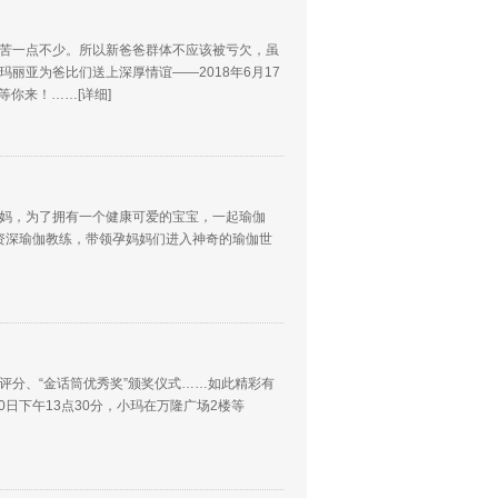
苦一点不少。所以新爸爸群体不应该被亏欠，虽
丽亚为爸比们送上深厚情谊——2018年6月17
营等你来！……
[详细]
妈，为了拥有一个健康可爱的宝宝，一起瑜伽
亚资深瑜伽教练，带领孕妈妈们进入神奇的瑜伽世
评分、“金话筒优秀奖”颁奖仪式……如此精彩有
0日下午13点30分，小玛在万隆广场2楼等