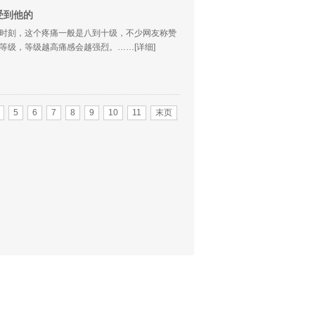
受到他的
时刻，这个疼痛一般是八到十级，不少网友称赞
等级，等级越高痛感会越强烈。……
[详细]
5
6
7
8
9
10
11
末页