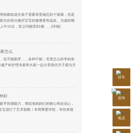
孕妈都知道生孩子需要承受难忍的十级痛，但是
因为自然分娩对宝宝的健康更有益处。为减轻顺
日上午10点，首义玛丽亚B1楼……
[详细]
专家怎么
，也不能刷牙……各种不能；究竟怎么科学的坐
0，特邀产科护理专家和大家一起分享现代月子观与月
挂号
武汉玛丽亚妇产医
公告：网络预约可享
种好
咨询
您的姓名：
眼手协调能力，增加准妈妈们的耐心和自信心，
胎宝宝进行了艺术胎教！本周菁婴学院，等你来报
您的电话：
电话
就诊科室：