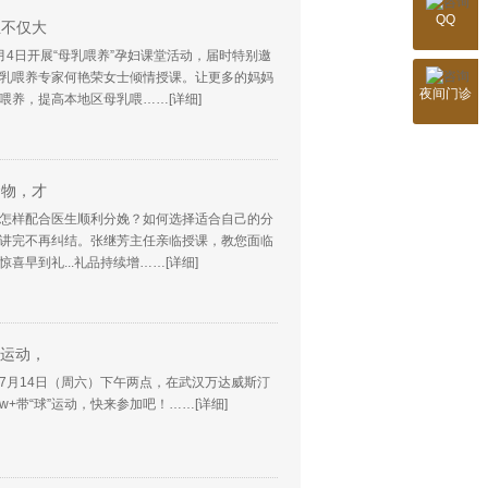
QQ
亚不仅大
病情简述：
4日开展“母乳喂养”孕妇课堂活动，届时特别邀
* 信息已
乳喂养专家何艳荣女士倾情授课。让更多的妈妈
夜间门诊
喂养，提高本地区母乳喂……
[详细]
食物，才
怎样配合医生顺利分娩？如何选择适合自己的分
讲完不再纠结。张继芳主任亲临授课，教您面临
喜早到礼...礼品持续增……
[详细]
”运动，
”7月14日（周六）下午两点，在武汉万达威斯汀
w+带“球”运动，快来参加吧！……
[详细]