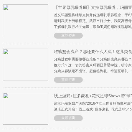
【世界母乳喂养周】支持母乳喂养，玛丽
首义玛丽亚将继续支持并传递母乳喂养理念，于8月
请到武汉市劳动模范、武汉市好护士、我院高级母
了解母乳喂养相关知识，帮助宝妈们顺利实现母乳
立即咨询
吃螃蟹会流产？那还要什么人流！这几类
分娩过程中需要做哪些准备？分娩的先兆有哪些？
娩方式？这一切的答案来玛丽亚菁婴学院，听专家
分娩从容淡定不慌张。超值签到礼、幸运互动礼、惊
立即咨询
线上游戏+巨多豪礼+花式足球Show+带“球
武汉玛丽亚妇产医院“2018孕女王世界杯巅峰对决
酒店正式开启！线上游戏+巨多豪礼+花式足球Sho
立即咨询