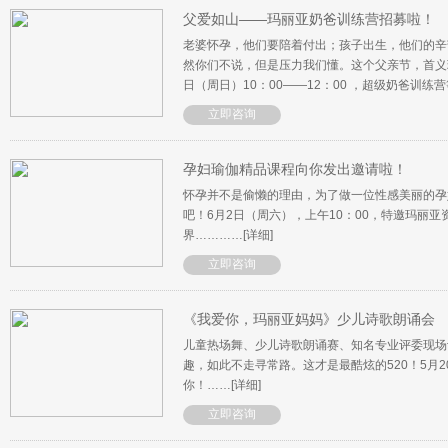
父爱如山——玛丽亚奶爸训练营招募啦！
老婆怀孕，他们要陪着付出；孩子出生，他们的辛
然你们不说，但是压力我们懂。这个父亲节，首义玛
日（周日）10：00——12：00 ，超级奶爸训练
立即咨询
孕妇瑜伽精品课程向你发出邀请啦！
怀孕并不是偷懒的理由，为了做一位性感美丽的孕
吧！6月2日（周六），上午10：00，特邀玛丽
界…………
[详细]
立即咨询
《我爱你，玛丽亚妈妈》少儿诗歌朗诵会
儿童热场舞、少儿诗歌朗诵赛、知名专业评委现场
趣，如此不走寻常路。这才是最酷炫的520！5月2
你！……
[详细]
立即咨询