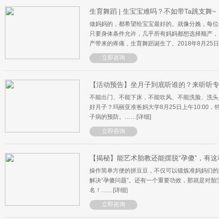
生育舞蹈 | 生宝宝难吗？不如带Ta跳支舞~
做妈妈的，都希望给宝宝最好的。就像分娩，每位
只要身体条件允许，几乎所有妈妈都想选择顺产，
产带来的疼痛，生育舞蹈诞生了。2018年8月25
立即咨询
【活动预告】坐月子到底听谁的？来听听
不能出门、不能下床，不能吹风、不能洗脸、洗头
好月子？玛丽亚准爸妈大学8月25日上午10:0
子病的预防。……
[详细]
立即咨询
【揭秘】能艺术胎教还能摆脱“孕傻”，有这
操作简单方便的拼豆豆，不仅可以锻炼准妈妈们的
解决“孕傻问题”。还有一个重要功效，那就是对
名！……
[详细]
立即咨询