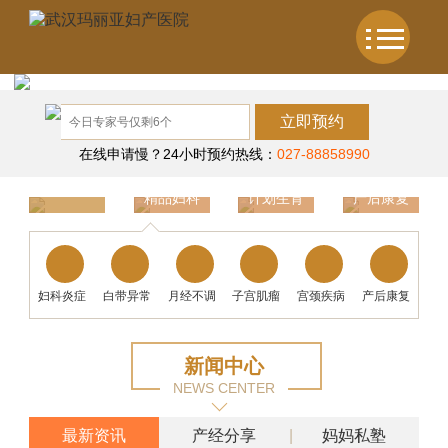
立即预约
在线申请慢？24小时预约热线：
027-88858990
精品妇科
计划生育
产后康复
温馨产科
妇科炎症
白带异常
月经不调
子宫肌瘤
宫颈疾病
产后康复
新闻中心
NEWS CENTER
最新资讯
产经分享
妈妈私塾