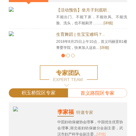
【活动预告】坐月子到底听..
不能出门、不能下床，不能吹风、不能洗
脸、洗头，也不能刷牙……...
[详细]
生育舞蹈 | 生宝宝难吗？..
2018年8月25日上午10点，首义玛丽亚B1楼
菁婴学院，快来加入这欢...
[详细]
专家团队
EXPERT TEAM
积玉桥院区专家
首义路院区专家
李家福
特邀专家
中囯妇幼保健协会理事，中国优生优育协
会理事,湖北省妇幼保健分会副主委，武
汉市妇产科学会副主委...
[详细]