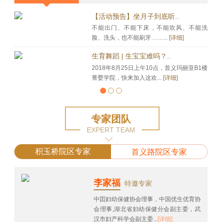
【活动预告】坐月子到底听..
不能出门、不能下床，不能吹风、不能洗
脸、洗头，也不能刷牙……...
[详细]
生育舞蹈 | 生宝宝难吗？..
2018年8月25日上午10点，首义玛丽亚B1楼
菁婴学院，快来加入这欢...
[详细]
专家团队
EXPERT TEAM
积玉桥院区专家
首义路院区专家
李家福
特邀专家
中囯妇幼保健协会理事，中国优生优育协
会理事,湖北省妇幼保健分会副主委，武
汉市妇产科学会副主委...
[详细]