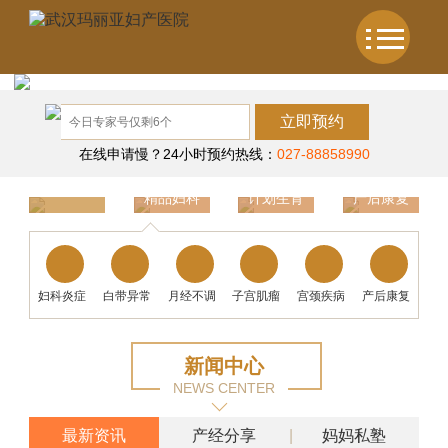
立即预约
在线申请慢？24小时预约热线：
027-88858990
精品妇科
计划生育
产后康复
温馨产科
妇科炎症
白带异常
月经不调
子宫肌瘤
宫颈疾病
产后康复
新闻中心
NEWS CENTER
最新资讯
产经分享
妈妈私塾