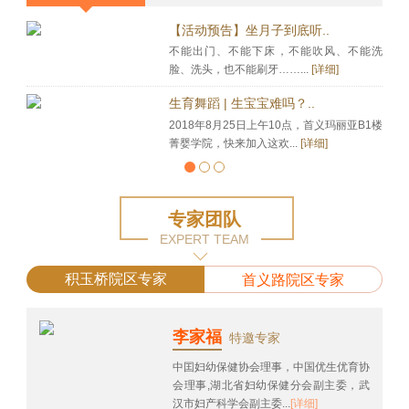
【活动预告】坐月子到底听..
不能出门、不能下床，不能吹风、不能洗
脸、洗头，也不能刷牙……...
[详细]
生育舞蹈 | 生宝宝难吗？..
2018年8月25日上午10点，首义玛丽亚B1楼
菁婴学院，快来加入这欢...
[详细]
专家团队
EXPERT TEAM
积玉桥院区专家
首义路院区专家
李家福
特邀专家
中囯妇幼保健协会理事，中国优生优育协
会理事,湖北省妇幼保健分会副主委，武
汉市妇产科学会副主委...
[详细]