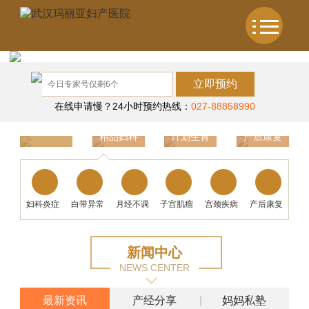
立即预约
在线申请慢？24小时预约热线：
027-88858990
精品妇科
计划生育
产后康复
温馨产科
妇科炎症
白带异常
月经不调
子宫肌瘤
宫颈疾病
产后康复
新闻中心
NEWS CENTER
最新资讯
产经分享
妈妈私塾