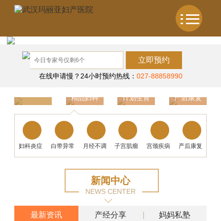
立即预约
在线申请慢？24小时预约热线：
027-88858990
精品妇科
计划生育
产后康复
温馨产科
妇科炎症
白带异常
月经不调
子宫肌瘤
宫颈疾病
产后康复
新闻中心
NEWS CENTER
最新资讯
产经分享
妈妈私塾