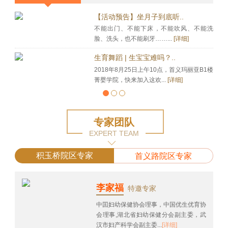
【活动预告】坐月子到底听..
不能出门、不能下床，不能吹风、不能洗
脸、洗头，也不能刷牙……...
[详细]
生育舞蹈 | 生宝宝难吗？..
2018年8月25日上午10点，首义玛丽亚B1楼
菁婴学院，快来加入这欢...
[详细]
专家团队
EXPERT TEAM
积玉桥院区专家
首义路院区专家
李家福
特邀专家
中囯妇幼保健协会理事，中国优生优育协
会理事,湖北省妇幼保健分会副主委，武
汉市妇产科学会副主委...
[详细]