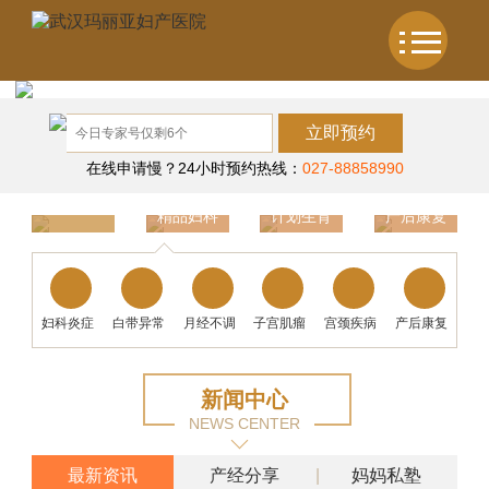
立即预约
在线申请慢？24小时预约热线：
027-88858990
精品妇科
计划生育
产后康复
温馨产科
妇科炎症
白带异常
月经不调
子宫肌瘤
宫颈疾病
产后康复
新闻中心
NEWS CENTER
最新资讯
产经分享
妈妈私塾