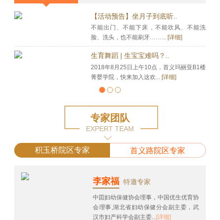
【活动预告】坐月子到底听..
不能出门、不能下床，不能吹风、不能洗
脸、洗头，也不能刷牙……...
[详细]
生育舞蹈 | 生宝宝难吗？..
2018年8月25日上午10点，首义玛丽亚B1楼
菁婴学院，快来加入这欢...
[详细]
专家团队
EXPERT TEAM
积玉桥院区专家
首义路院区专家
李家福
特邀专家
中囯妇幼保健协会理事，中国优生优育协
会理事,湖北省妇幼保健分会副主委，武
汉市妇产科学会副主委...
[详细]