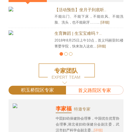
【活动预告】坐月子到底听..
不能出门、不能下床，不能吹风、不能洗
脸、洗头，也不能刷牙……...
[详细]
生育舞蹈 | 生宝宝难吗？..
2018年8月25日上午10点，首义玛丽亚B1楼
菁婴学院，快来加入这欢...
[详细]
专家团队
EXPERT TEAM
积玉桥院区专家
首义路院区专家
李家福
特邀专家
中囯妇幼保健协会理事，中国优生优育协
会理事,湖北省妇幼保健分会副主委，武
汉市妇产科学会副主委...
[详细]