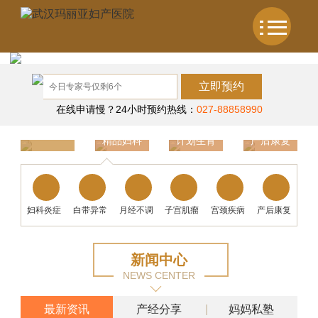
立即预约
在线申请慢？24小时预约热线：
027-88858990
精品妇科
计划生育
产后康复
温馨产科
妇科炎症
白带异常
月经不调
子宫肌瘤
宫颈疾病
产后康复
新闻中心
NEWS CENTER
最新资讯
产经分享
妈妈私塾