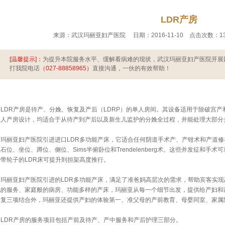
LDR产房
来源：武汉玛丽亚妇产医院     日期：2016-11-10    点击次数：138次 
[温馨提示]：
为提升本院服务水平、缓解看病难的现状，武汉玛丽亚妇产医院开展
打我院电话
（027-88858965）
直接沟通，一伙的有效帮助！
LDR产房是待产、分娩、恢复及产后（LDRP）的单人房间。其设备适用于除破宫
单人产房设计，均适合于从待产到产后以及新生儿监护的分娩全过程，并能处理大部分
玛丽亚妇产医院引进进口LDR多功能产床，它适合任何阴道手术产、产钳术和产道修
石位、坐位、蹲位、侧位、Sims半俯卧位和Trendelenberg术。这些并发征和
种带轮子的LDR床可提升到担架高度推行。
玛丽亚妇产医院引进的LDR多功能产床，满足了准爸妈高层次的需求，帮助宾客实现
化的服务、家庭般的病房、功能多样的产床，玛丽亚从每一个细节出发，提供给产妇和家
恢复三项结合外，玛丽亚还提供产妇的体验第一、准父母的产前教育、母婴同室、家属
LDR产房的服务项目包括产前及待产、产中服务和产后护理三部分。