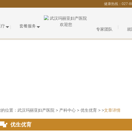
健康热线：027-8
医疗
套餐服务
专家团队
就
您的位置：
武汉玛丽亚妇产医院
>
产科中心
>
优生优育
> >
文章详情
优生优育