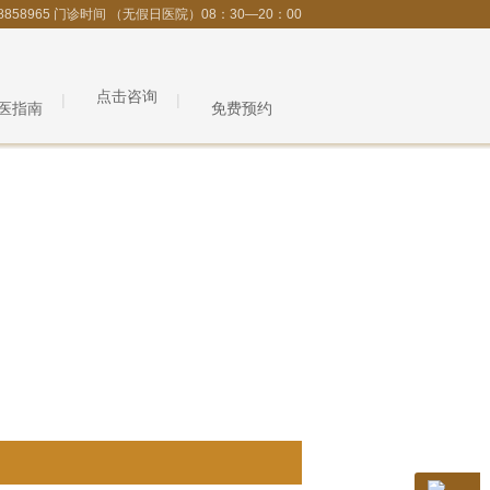
8858965 门诊时间 （无假日医院）08：30—20：00
点击咨询
医指南
免费预约