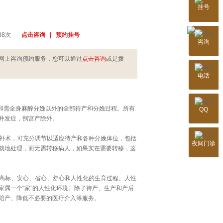
挂号
武汉玛丽亚妇产医
公告：网络预约可享
      
点击咨询   |   预约挂号
咨询
您的姓名：
网上咨询预约服务，您可以通过
点击咨询
或是拨
您的电话：
电话
就诊科室：
产和需全身麻醉分娩以外的全部待产和分娩过程。所有
QQ
并发症，剖宫产除外。
病情简述：
* 信息已
补术，可充分调节以适应待产和各种分娩体位，包括
夜间门诊
手术可就地处理，而无需转移病人，如果实在需要转移，这
高标、安心、省心、舒心和人性化的生育过程。人性
属一个“家”的人性化环境。除了待产、生产和产后
陪产、降低不必要的医疗介入等服务。