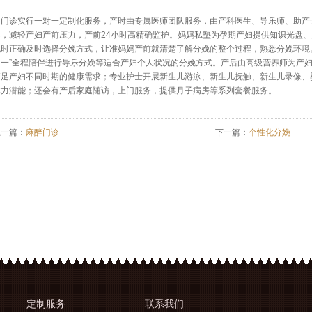
门诊实行一对一定制化服务，产时由专属医师团队服务，由产科医生、导乐师、助产
导，减轻产妇产前压力，产前24小时高精确监护。妈妈私塾为孕期产妇提供知识光盘
娩时正确及时选择分娩方式，让准妈妈产前就清楚了解分娩的整个过程，熟悉分娩环境
对一”全程陪伴进行导乐分娩等适合产妇个人状况的分娩方式。产后由高级营养师为产
满足产妇不同时期的健康需求；专业护士开展新生儿游泳、新生儿抚触、新生儿录像、
体力潜能；还会有产后家庭随访，上门服务，提供月子病房等系列套餐服务。
上一篇：
麻醉门诊
下一篇：
个性化分娩
定制
服务
联系
我们