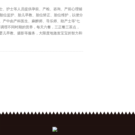
士、护士等人员提供孕前、产检、咨询、产前心理辅
、胎位监护、胎儿早教、胎位矫正、胎位维护，以便分
。产中由产科医生、麻醉师、导乐师、助产士等“七
妇调理不同时期的营养，每天六餐，三正餐三茶点，
婴儿早教、摄影等服务，大限度地激发宝宝的智力和