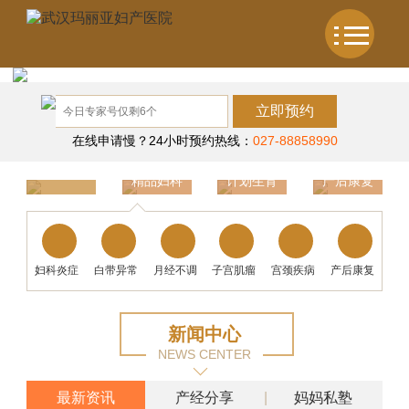
立即预约
在线申请慢？24小时预约热线：
027-88858990
精品妇科
计划生育
产后康复
温馨产科
妇科炎症
白带异常
月经不调
子宫肌瘤
宫颈疾病
产后康复
新闻中心
NEWS CENTER
最新资讯
产经分享
妈妈私塾