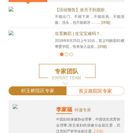
【活动预告】坐月子到底听..
不能出门、不能下床，不能吹风、不能洗
脸、洗头，也不能刷牙……...
[详细]
生育舞蹈 | 生宝宝难吗？..
2018年8月25日上午10点，首义玛丽亚B1楼
菁婴学院，快来加入这欢...
[详细]
专家团队
EXPERT TEAM
积玉桥院区专家
首义路院区专家
李家福
特邀专家
中囯妇幼保健协会理事，中国优生优育协
会理事,湖北省妇幼保健分会副主委，武
汉市妇产科学会副主委...
[详细]